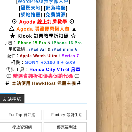
[
WordPress教學懶人包
]
[
攝影天地
] [
部落格類
]
[
網站推薦
] [
免費資源
]
⊙
⊙
Agoda 線上訂房教學
△
▲
Agoda 隱藏優惠懶人包
★
☆
Klook 訂票教學折扣碼
手機：
iPhone 15 Pro
&
iPhone 16 Pro
平板電腦：
iPad Air
&
iPad mimi 6
配件：
Apple Watch Ultra
/
Series 7
相機：
SONY RX100 II
+ GX9
代步工具
：
Honda City VTi-S 房車
㊣
精選省錢折扣優惠促銷代碼
㊣
＃
＃
本站使用 HawkHost 老鷹主機
友站連結
FunTop 資訊網
Funtory 設計生活
搜放資源網
優惠福利社