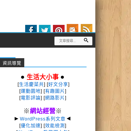
資訊導覽
●
●
生活大小事
[
生活慶菜共
] [
好文分享
]
[
運動園地
]
[
有趣圖片
]
[
電影評論
] [
網路影片
]
※
網站經營
※
►
◄
WordPress系列文章
[
優化加速
] [
效能檢測
]