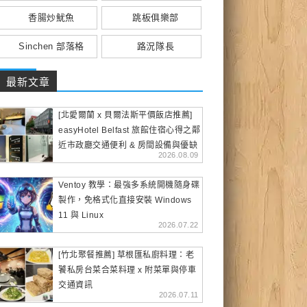
香腸炒魷魚
跳板俱樂部
Sinchen 部落格
路況隊長
最新文章
[北愛爾蘭 x 貝爾法斯平價飯店推薦]
easyHotel Belfast 旅館住宿心得之鄰
近市政廳交通便利 & 房間設備與優缺
2026.08.09
點
Ventoy 教學：最強多系統開機隨身碟
製作，免格式化直接安裝 Windows
11 與 Linux
2026.07.22
[竹北聚餐推薦] 草根匯私廚料理：老
饕私房台菜合菜料理 x 附菜單與停車
交通資訊
2026.07.11