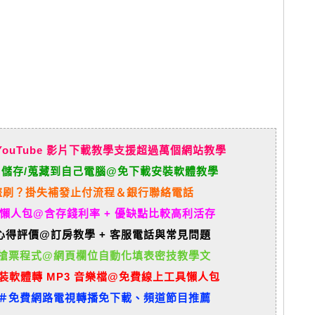
書 / YouTube 影片下載教學支援超過萬個網站教學
m 影片儲存/蒐藏到自己電腦@免下載安裝軟體教學
盜刷？掛失補發止付流程＆銀行聯絡電話
薦懶人包@含存錢利率 + 優缺點比較高利活存
+ 心得評價@訂房教學 + 客服電話與常見問題
搶票程式@網頁欄位自動化填表密技教學文
+ 免裝軟體轉 MP3 音樂檔@免費線上工具懶人包
＃免費網路電視轉播免下載、頻道節目推薦