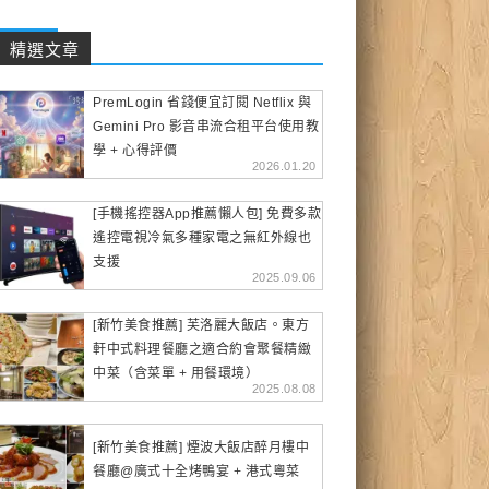
精選文章
PremLogin 省錢便宜訂閱 Netflix 與
Gemini Pro 影音串流合租平台使用教
學 + 心得評價
2026.01.20
[手機搖控器App推薦懶人包] 免費多款
遙控電視冷氣多種家電之無紅外線也
支援
2025.09.06
[新竹美食推薦] 芙洛麗大飯店。東方
軒中式料理餐廳之適合約會聚餐精緻
中菜（含菜單 + 用餐環境）
2025.08.08
[新竹美食推薦] 煙波大飯店醉月樓中
餐廳@廣式十全烤鴨宴 + 港式粵菜