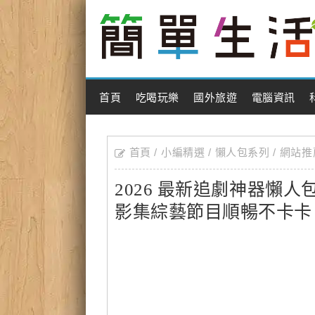
Main Menu
首頁
吃喝玩樂
國外旅遊
電腦資訊
首頁
小編精選
懶人包系列
網站推
2026 最新追劇神器懶人
影集綜藝節目順暢不卡卡