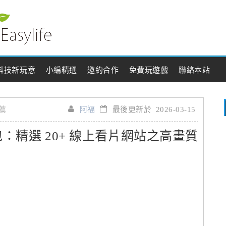
科技新玩意
小編精選
邀約合作
免費玩遊戲
聯絡本站
薦
阿福
最後更新於 2026-03-15
包：精選 20+ 線上看片網站之高畫質