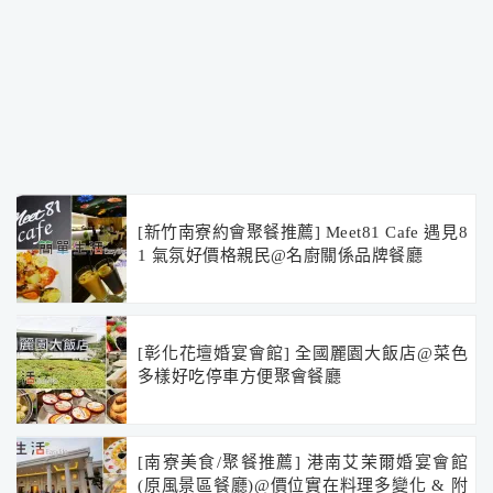
[新竹南寮約會聚餐推薦] Meet81 Cafe 遇見8
1 氣氛好價格親民@名廚關係品牌餐廳
[彰化花壇婚宴會館] 全國麗園大飯店@菜色
多樣好吃停車方便聚會餐廳
[南寮美食/聚餐推薦] 港南艾茉爾婚宴會館
(原風景區餐廳)@價位實在料理多變化 & 附