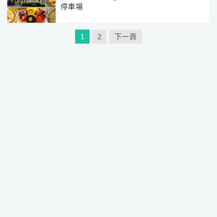
停車場
文
1
2
下一頁
章
分
頁