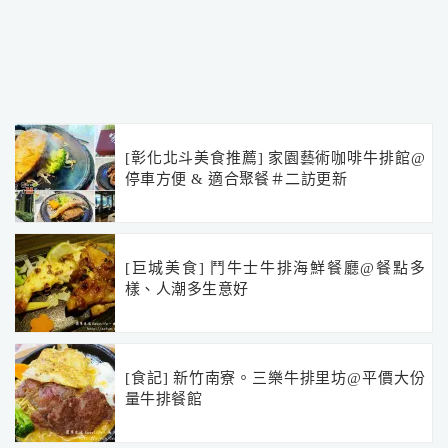
[彰化北斗美食推薦] 家園藝術咖啡牛排館@
停車方便 & 適合聚餐＃二訪更新
[巨城美食] 鬥牛士牛排海鮮餐廳@餐點多
樣、人潮多生意好
[食記] 新竹南寮。三樂牛排里坊@平價大份
量牛排餐館