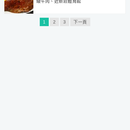
級牛肉、近新莊體育館
文
1
2
3
下一頁
章
分
頁