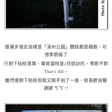
跟著步道走這裡是「溪州公園」聽說都是楓樹，可
惜季節過了
只剩下枯枝落葉，畢竟當時是2月造訪的，季節不對
That’s All ~
雖然僅剩下枯枝但我又隨手拍了一張，很喜歡這種
調調 ㄎㄎ !!