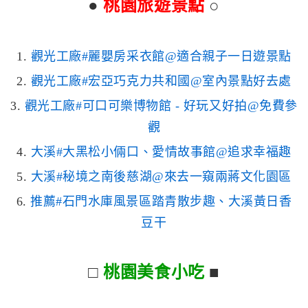
●
桃園旅遊景點
○
1.
觀光工廠#麗嬰房采衣館@適合親子一日遊景點
2.
觀光工廠#宏亞巧克力共和國@室內景點好去處
3.
觀光工廠#可口可樂博物館 - 好玩又好拍@免費參
觀
4.
大溪#大黑松小倆口、愛情故事館@追求幸福趣
5.
大溪#秘境之南後慈湖@來去一窺兩蔣文化園區
6.
推薦#石門水庫風景區踏青散步趣、大溪黃日香
豆干
□
桃園美食小吃
■