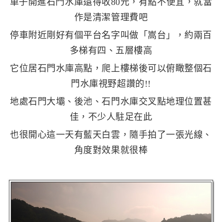
車子開進石門水庫還得收80元，有點不便宜，就當
作是清潔管理費吧
停車附近剛好有個平台名字叫做「嵩台」，約兩百
多梯有四、五層樓高
它位居石門水庫高點，爬上樓梯後可以俯瞰整個石
門水庫視野超讚的!!
地處石門大壩、後池、石門水庫交叉點地理位置甚
佳，不少人駐足在此
也很開心這一天有藍天白雲，隨手拍了一張光線、
角度對效果就很棒