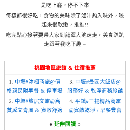
是吃上癮，停不下來
每樣都很好吃，食物的美味除了滷汁夠入味外，咬
起來很軟嫩，推推!!
吃完點心接著要帶大家到龍潭大池走走，美食趴趴
走跟著我吃下趣 ~
桃園地區旅館 & 住宿推薦
1.
中壢#沐楓商旅@價
3.
中壢#景園大飯店@
格親民附早餐 & 停車場
服務好 & 乾淨商務旅館
2.
中壢#旅居文旅@高
4.
平鎮#三揚精品商旅
質感文青風 & 寬敞舒適
@寬敞乾淨 / 早餐豐富
●
延伸閱讀
○