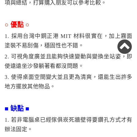
項與總結，打算購入朋友可以參考比較。
○ 優點 ○
1. 採用台灣中鋼正港 MIT 材料很實在，加上霧面
塗裝不易刮傷，穩固性也不錯。
2. 可視角度廣並且能夠快速變動與變換坐站姿，即
使遠遠坐沙發躺著看都沒問題。
3. 使得桌面空間變大並且更為清爽，還能生出許多
地方擺放其他物品。
■ 缺點 ■
1. 若非電腦桌已經傢俱崁死牆壁得要鑽孔方式才有
辦法固定。