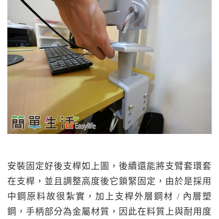
安裝固定好後支桿如上圖，後續還能將支臂套環套
在支桿，並且調整高度後它鎖緊固定，由於是採用
中鋼原料故很紮實，加上支桿外層鋼材 / 內層塑
鋼，手柄部分為金屬材質，因此在料質上與耐用度