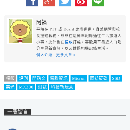
阿福
平時在 PTT 或 Dcard 論壇逛逛，身兼網管與校
長撞鐘職務，默默在這簡單紀錄過往生活旅遊大
小事，此外也在
搜放
打雜，喜歡用平易近人口吻
分享最新資訊，以及透過相機記錄生活。
個人介紹
|
更多文章 »
標籤
評測
開箱文
電腦資訊
Micron
固態硬碟
SSD
美光
MX300
測試
科技新玩意
一般留言