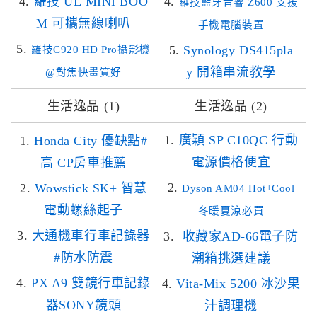
4.
羅技 UE MINI BOO
4.
羅技藍牙音響 Z600 支援
M 可攜無線喇叭
手機電腦裝置
5.
5.
Synology DS415pla
羅技C920 HD Pro攝影機
y 開箱串流教學
@對焦快畫質好
生活逸品 (1)
生活逸品 (2)
1.
廣穎 SP C10QC 行動
1.
Honda City 優缺點#
電源價格便宜
高 CP房車推薦
2.
2.
Wowstick SK+ 智慧
Dyson AM04 Hot+Cool
電動螺絲起子
冬暖夏涼必買
3.
大通機車行車記錄器
3.
收藏家AD-66電子防
#防水防震
潮箱挑選建議
4.
PX A9 雙鏡行車記錄
4.
Vita-Mix 5200 冰沙果
器SONY鏡頭
汁調理機