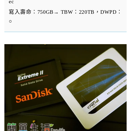
ec
寫入壽命：750GB→ TBW：220TB，DWPD：
○