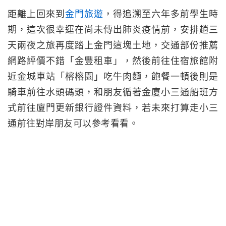
距離上回來到
金門旅遊
，得追溯至六年多前學生時
期，這次很幸運在尚未傳出肺炎疫情前，安排趟三
天兩夜之旅再度踏上金門這塊土地，交通部份推薦
網路評價不錯「金豐租車」，然後前往住宿旅館附
近金城車站「榕榕園」吃牛肉麵，飽餐一頓後則是
騎車前往水頭碼頭，和朋友循著金廈小三通船班方
式前往廈門更新銀行證件資料，若未來打算走小三
通前往對岸朋友可以參考看看。