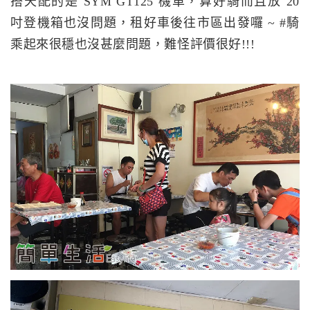
搭天配的是 SYM GT125 機車，算好騎而且放 20
吋登機箱也沒問題，租好車後往市區出發囉 ~ #騎
乘起來很穩也沒甚麼問題，難怪評價很好!!!