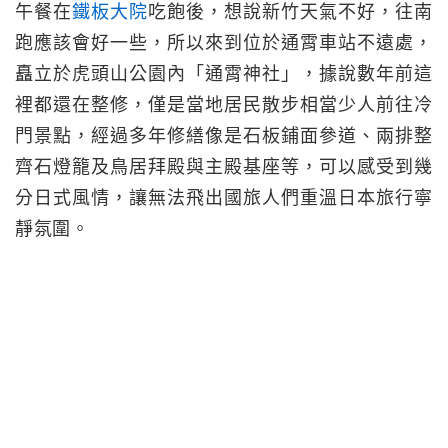
午餐在
鐵板大院
吃飽後，想說新竹天氣不好，往南
跑應該會好一些，所以來到位於通霄車站不遠處，
矗立於虎頭山公園內「通霄神社」，據說數年前這
裡都還在整修，僅是當地居民散步相當少人前往冷
門景點，經過多年修繕像是石板鋪面參道、兩排整
齊石燈籠及鳥居拜殿與主殿基座等，可以感受到幾
分日式風情，讓無法飛出國旅人們重溫日本旅行寧
靜氛圍。