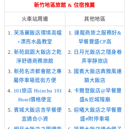
新竹地區旅館 & 住宿推薦
火車站周邊
其他地區
1.
芙洛麗飯店環境高檔
1.
達龍商旅之服務好&
+漂亮水晶教堂
早餐豐盛CP高
2.
新苑庭園大飯店之乾
2.
日月光飯店之隱身巷
淨舒適商務旅館
弄寧靜旅店
3.
新苑名流都會館之專
3.
國賓大飯店典雅風連
屬停車場逛街方便
鎖大飯店
4.
101旅店 Hsinchu 101
4.
卡爾登飯店@早餐豐
Hotel價格便宜
盛&近城隍廟
5.
賓城大飯店含早餐便
5.
迎曦大飯店之早餐豐
宜適合小資
盛#附停車場