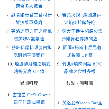
適合多人聚會
=====
7.
誠食館善食堂食材新
6.
岩漿火鍋 (經國店)@
鮮無菜單餐廳
火焰炙燒豬好吃
8.
芙洛麗東方軒之櫻桃
7.
粥大王養生粥底火鍋
鴨美味&氣氛佳
@隱身巷弄鍋物店
9.
藝軒私房料理@白飯
8.
園區#托斯卡尼尼義
吃到飽平價實在
式餐廳 CP 高
10.
煙波醉月樓之廣式
9.
竹北#燒肉同話 85ºC
烤鴨宴高 CP 值
品牌之食材多樣
異國料理
甜點 / 咖啡廳
1.
古拉爵 Caf'e Grazie
氣氛佳義式餐廳
1.
芙洛麗#Ocean Bar酒