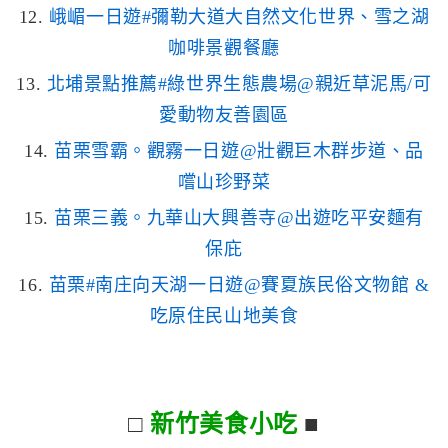
12.
峨嵋一日遊#彌勒大道大自然文化世界、雪之湖
咖啡景觀餐廳
13.
北埔景點推薦#綠世界生態農場@親近草泥馬/可
愛動物友善園區
14.
苗栗雪霸。觀霧一日遊@壯觀巨木群步道、品
嚐山珍野菜
15.
苗栗三義。九華山大興善寺@出遊吃平安麵有
保庇
16.
苗栗#南庄向天湖一日遊@賽夏族民俗文物館 &
吃原住民山地美食
□
新竹美食小吃
■