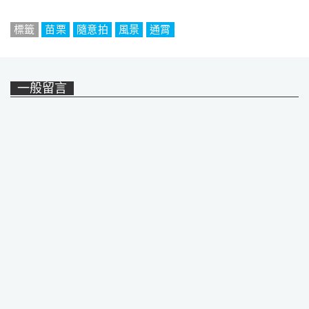
標籤
苗栗
隨意拍
風景
通霄
一般留言