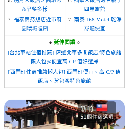
6.
明月大飯店之圓環旁
6.
福華大飯店適合親子
&早餐多樣
四星旅館
7.
福泰商務飯店近市府
7.
南寮 168 Motel 乾淨
圓環城隍廟
舒適便宜
●
延伸閱讀
○
[台北車站住宿推薦] 精選北車多間飯店/特色旅館
懶人包@便宜高 CP 值好選擇
[西門町住宿推薦懶人包] 西門町便宜、高 C/P 值
飯店、背包客特色旅館