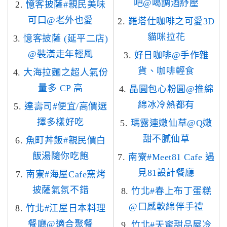
吧@喝調酒紓壓
2.
憶客披薩#親民美味
可口@老外也愛
2.
羅塔仕咖啡之可愛3D
貓咪拉花
3.
憶客披薩 (延平二店)
@裝潢走年輕風
3.
好日咖啡@手作雜
貨、咖啡輕食
4.
大海拉麵之超人氣份
量多 CP 高
4.
晶圓包心粉圓@推綿
綿冰冷熱都有
5.
達壽司#便宜/高價選
擇多樣好吃
5.
瑪露連嫩仙草@Q嫩
甜不膩仙草
6.
魚町丼飯#親民價白
飯湯隨你吃飽
7.
南寮#Meet81 Cafe 遇
見81設計餐廳
7.
南寮#海屋Cafe窯烤
披薩氣氛不錯
8.
竹北#春上布丁蛋糕
@口感軟綿伴手禮
8.
竹北#江屋日本料理
餐廳@適合聚餐
9.
竹北#天蜜甜品屋冷