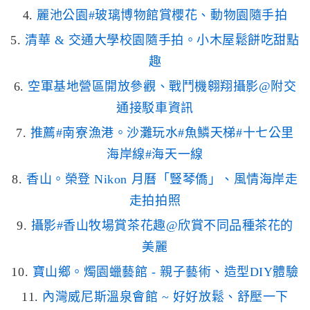
4.
麗池公園#玻璃博物館賞櫻花、動物園隨手拍
5.
清華 & 交通大學校園隨手拍。小木屋鬆餅吃甜點
趣
6.
空軍基地營區開放參觀、戰鬥機翱翔攝影@附交
通接駁車資訊
7.
推薦#南寮漁港。沙灘玩水#魚鱗天梯#十七公里
海岸線#海天一線
8.
香山。榮登 Nikon 月曆「豎琴僑」、風情海岸走
走拍拍照
9.
攝影#香山牧場賞茶花趣@欣賞不同品種茶花的
美麗
10.
寶山鄉。燭園蠟藝館 - 親子藝術、造型DIY體驗
11.
內灣威尼斯溫泉會館 ~ 好好放鬆、舒壓一下