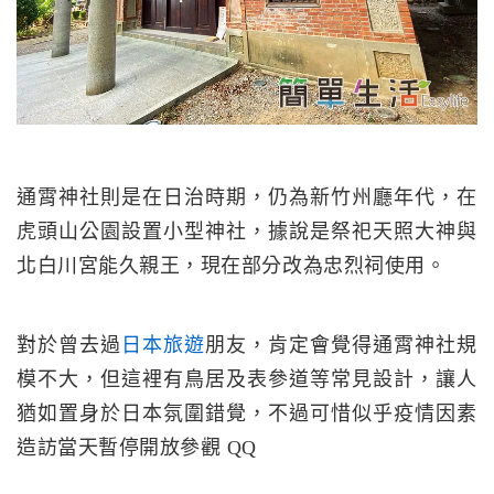
通霄神社則是在日治時期，仍為新竹州廳年代，在
虎頭山公園設置小型神社，據說是祭祀天照大神與
北白川宮能久親王，現在部分改為忠烈祠使用。
對於曾去過
日本旅遊
朋友，肯定會覺得通霄神社規
模不大，但這裡有鳥居及表參道等常見設計，讓人
猶如置身於日本氛圍錯覺，不過可惜似乎疫情因素
造訪當天暫停開放參觀 QQ