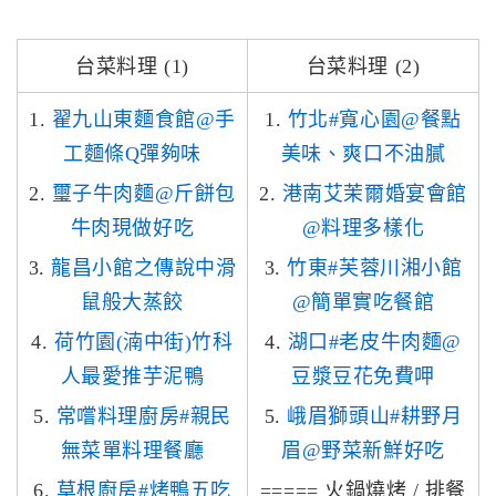
台菜料理 (1)
台菜料理 (2)
1.
翟九山東麵食館@手
1.
竹北#寬心園@餐點
工麵條Q彈夠味
美味、爽口不油膩
2.
璽子牛肉麵@斤餅包
2.
港南艾茉爾婚宴會館
牛肉現做好吃
@料理多樣化
3.
龍昌小館之傳說中滑
3.
竹東#芙蓉川湘小館
鼠般大蒸餃
@簡單實吃餐館
4.
荷竹園(湳中街)竹科
4.
湖口#老皮牛肉麵@
人最愛推芋泥鴨
豆漿豆花免費呷
5.
常嚐料理廚房#親民
5.
峨眉獅頭山#耕野月
無菜單料理餐廳
眉@野菜新鮮好吃
6.
草根廚房#烤鴨五吃
===== 火鍋燒烤 / 排餐