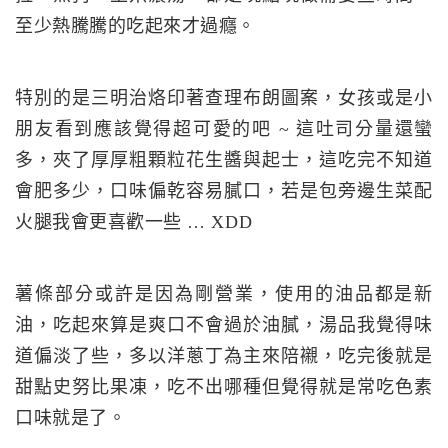
至少熱騰騰的吃起來才過癮。
特別的是三明治烙印著查理布朗圖案，女孩或是小
朋友看到應該覺得超可愛的吧 ~ 這吐司分量還蠻
多，夾了厚厚粗顆粒花生醬與起士，這吃完不知道
會肥多少，口味偏乾容易膩口，若是包旁邊生菜配
火腿我會更喜歡一些 … XDD
薯條部分或許是因為剛營業，使用的油品都是新
油，吃起來算是爽口不會過於油膩，湯品我覺得味
道偏淡了些，多以洋蔥丁為主來陪襯，吃完後就是
甜點史努比果凍，吃不出哪種但覺得就是常吃色素
口味就是了。