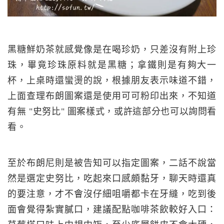
黑糖鮮奶茶就感覺像是在喝珍奶，只差沒有附上珍
珠，畢竟珍珠原料就是黑糖；拿鐵則是有夠大一
杯，上桌時還蠻燙的說，根據朋友表示味道不錯，
上面查理布朗圖案還是使用可可粉印出來，不知道
有無 "史努比" 圖案樣式，或許這部分也可以詢問看
看。
至於布朗尼則是被告知可以指定圖案，二話不說當
然是選定史努比，吃起來口感頗黏牙，聊天時還真
的要注意，才不會沒仔細咀嚼都卡在牙縫，吃到後
面會覺得紮實膩口，建議配點咖啡茶飲較好入口：