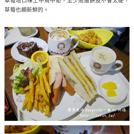
草莓塔口味上中規中矩，至少底層餅皮不會太硬，
草莓也頗新鮮的。