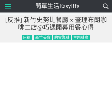
簡單生活Easylife
Main Menu
[反推] 新竹史努比餐廳 x 查理布朗咖
啡二店@巧遇開幕用餐心得
阿福
新竹美食
約會聚餐
主題餐廳