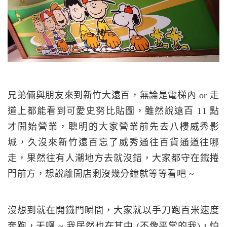
兄弟倆與朋友來到新竹大遠百，無論是電梯內 or 走
道上都能看到可愛史努比貼圖，雖然說遠百 11 點
才開始營業，聰明的大家營業前先去八樓威秀影
城，久沒來新竹遠百忘了威秀通往百貨通道往哪
走，果然往有人潮地方去就沒錯，大家都守在鐵捲
門前方，想說離開店剩沒幾分鐘就等等看吧 ~
沒想到就在開鐵門瞬間，大家就以手刀跑百米速度
奔跑，天啊 ~ 我居然也在其中 (不像平常的我)，怕