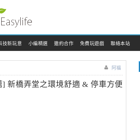
科技新玩意
小編精選
邀約合作
免費玩遊戲
聯絡本站
阿福
] 新橋弄堂之環境舒適 & 停車方便