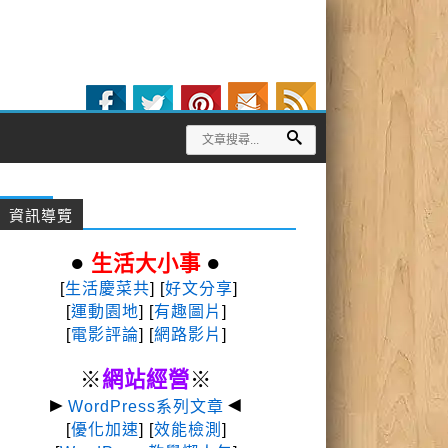
資訊導覽
●
●
生活大小事
[
生活慶菜共
] [
好文分享
]
[
運動園地
]
[
有趣圖片
]
[
電影評論
] [
網路影片
]
※
網站經營
※
►
◄
WordPress系列文章
[
優化加速
] [
效能檢測
]