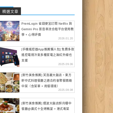
精選文章
PremLogin 省錢便宜訂閱 Netflix 與
Gemini Pro 影音串流合租平台使用教
學 + 心得評價
2026.01.20
[手機搖控器App推薦懶人包] 免費多款
遙控電視冷氣多種家電之無紅外線也
支援
2025.09.06
[新竹美食推薦] 芙洛麗大飯店。東方
軒中式料理餐廳之適合約會聚餐精緻
中菜（含菜單 + 用餐環境）
2025.08.08
[新竹美食推薦] 煙波大飯店醉月樓中
餐廳@廣式十全烤鴨宴 + 港式粵菜