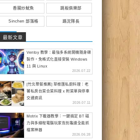
香腸炒魷魚
跳板俱樂部
Sinchen 部落格
路況隊長
最新文章
Ventoy 教學：最強多系統開機隨身碟
製作，免格式化直接安裝 Windows
11 與 Linux
2026.07.22
[竹北聚餐推薦] 草根匯私廚料理：老
饕私房台菜合菜料理 x 附菜單與停車
交通資訊
2026.07.11
Motrix 下載器教學：一鍵搞定 BT 磁
力與多線程電腦玩家告別龜速全能抓
檔案神器
2026.06.28