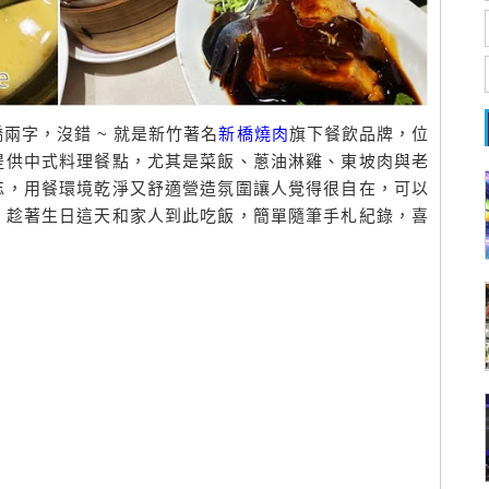
兩字，沒錯 ~ 就是新竹著名
新橋燒肉
旗下餐飲品牌，位
提供中式料理餐點，尤其是菜飯、蔥油淋雞、東坡肉與老
忘，用餐環境乾淨又舒適營造氛圍讓人覺得很自在，可以
，趁著生日這天和家人到此吃飯，簡單隨筆手札紀錄，喜