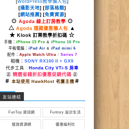
[
WordPress教學懶人包
]
[
攝影天地
] [
部落格類
]
[
網站推薦
] [
免費資源
]
⊙
⊙
Agoda 線上訂房教學
△
▲
Agoda 隱藏優惠懶人包
★
☆
Klook 訂票教學折扣碼
手機：
iPhone 15 Pro
&
iPhone 16 Pro
平板電腦：
iPad Air
&
iPad mimi 6
配件：
Apple Watch Ultra
/
Series 7
相機：
SONY RX100 II
+ GX9
代步工具
：
Honda City VTi-S 房車
㊣
精選省錢折扣優惠促銷代碼
㊣
＃
＃
本站使用 HawkHost 老鷹主機
友站連結
FunTop 資訊網
Funtory 設計生活
搜放資源網
優惠福利社