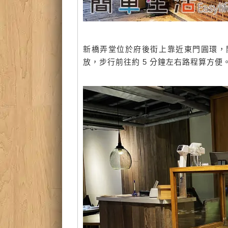
新橋弄堂位於府後街上靠近東門圓環，
放，步行前往約 5 分鐘左右路程算方便